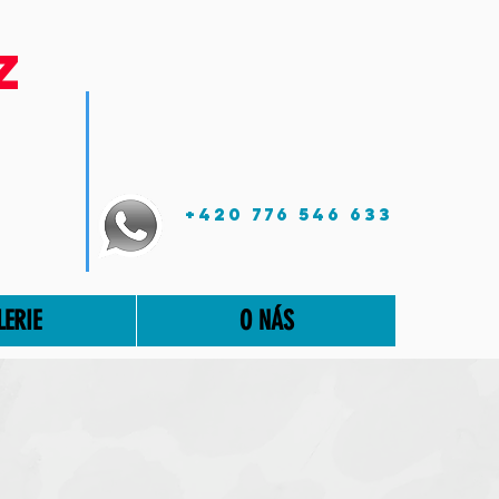
z
+420 776 546 633
LERIE
O NÁS