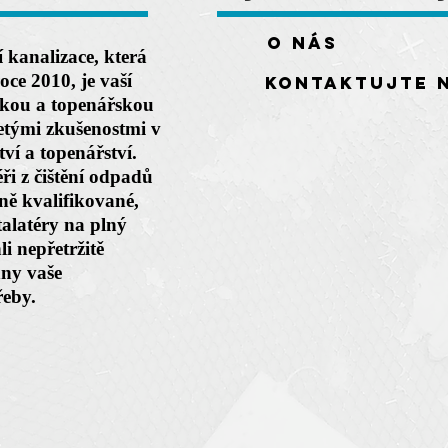
O nás
í kanalizace, která
oce 2010, je vaší
Kontaktujte 
rskou a topenářskou
letými zkušenostmi v
tví a topenářství.
ři z čištění odpadů
ně kvalifikované,
talatéry na plný
i nepřetržitě
hny vaše
řeby.