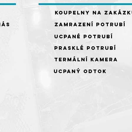
Koupelny na zakázk
nás
zamrazení potrubí
ucpané potrubí
prasklé potrubí
termální kamera
ucpaný odtok